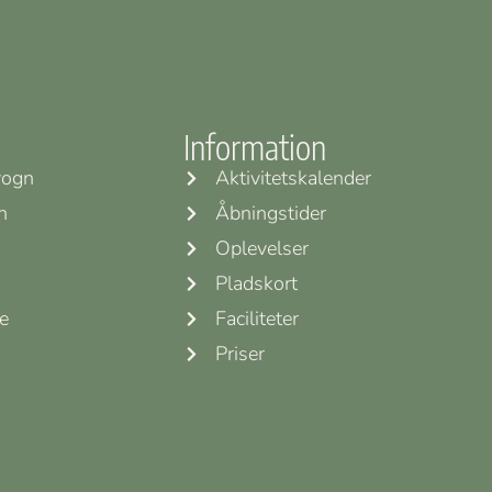
Information
vogn
Aktivitetskalender
n
Åbningstider
Oplevelser
Pladskort
e
Faciliteter
Priser