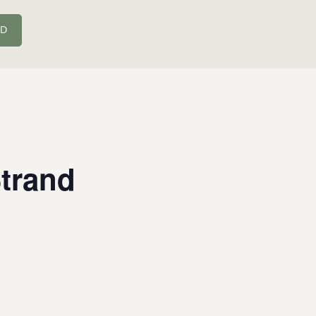
LD
trand