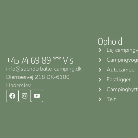
Ophold
Lej camping
+45 74 69 89 ** Vis
Campingvog
info@soenderballe-camping.dk
Autocamper
Diernæsvej 218 DK-6100
Fastligger
Haderslev
Campinghytt
Telt