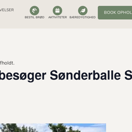
VELSER
BOOK OPHO
BESTIL BRØD
AKTIVITETER
BÆREDYGTIGHED
fholdt.
besøger Sønderballe S