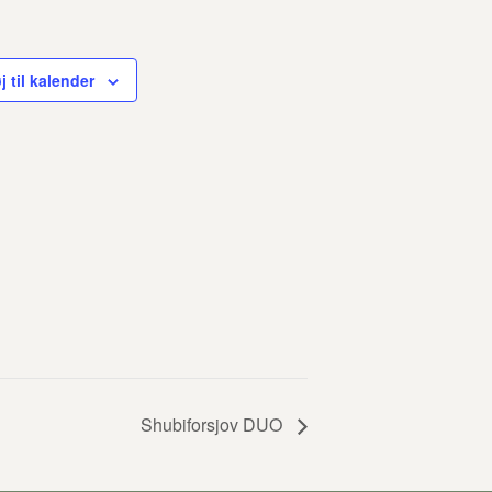
øj til kalender
Shubiforsjov DUO