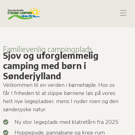
BE
Familievenlig campingplads
Sjov og uforglemmelig
camping med børn i
Sønderjylland
Velkommen til en verden i børnehøjde. Hos os
får I friheden til at slippe børnene løs på vores
helt nye legepladser, mens I nyder roen og den
sønderjyske natur.
Ny stor legeplads med klatretårn fra 2025
Hoppepude, pannabane og krea-rum