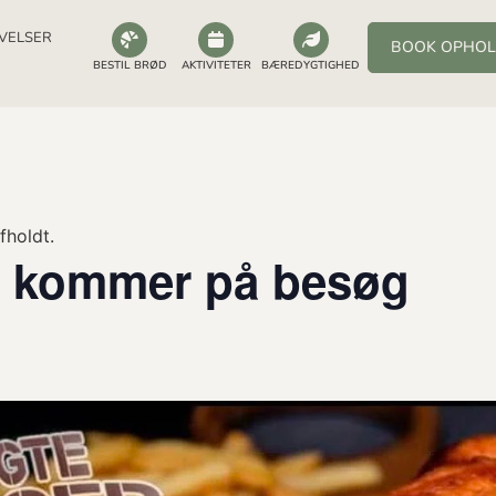
VELSER
BOOK OPHO
BESTIL BRØD
AKTIVITETER
BÆREDYGTIGHED
fholdt.
n kommer på besøg