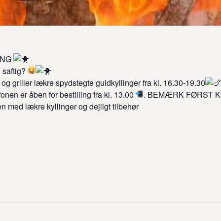
LING
 saftig?
og griller lækre spydstegte guldkyllinger fra kl. 16.30-19.30
fonen er åben for bestilling fra kl. 13.00
. BEMÆRK FØRST K
en med lækre kyllinger og dejligt tilbehør