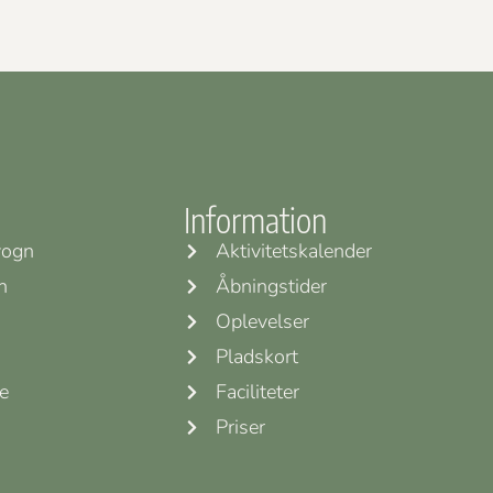
Information
vogn
Aktivitetskalender
n
Åbningstider
Oplevelser
Pladskort
e
Faciliteter
Priser