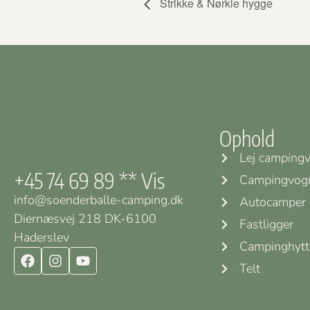
Strikke & Nørkle hygge
Ophold
Lej camping
+45 74 69 89 ** Vis
Campingvog
info@soenderballe-camping.dk
Autocamper
Diernæsvej 218 DK-6100
Fastligger
Haderslev
Campinghytt
Telt